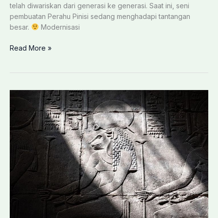
telah diwariskan dari generasi ke generasi. Saat ini, seni
pembuatan Perahu Pinisi sedang menghadapi tantangan
besar.
Modernisasi
Mengungkap
Read More »
Rahasia
Pembuatan
Perahu:
Seni
Pembuatan
Perahu
yang
Menghidupkan
Tradisi
Pinisi