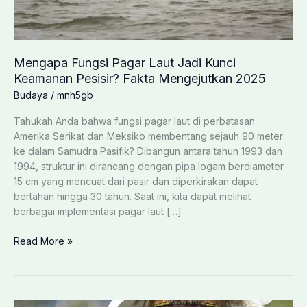
Mengapa Fungsi Pagar Laut Jadi Kunci
Keamanan Pesisir? Fakta Mengejutkan 2025
Budaya
/
mnh5gb
Tahukah Anda bahwa fungsi pagar laut di perbatasan
Amerika Serikat dan Meksiko membentang sejauh 90 meter
ke dalam Samudra Pasifik? Dibangun antara tahun 1993 dan
1994, struktur ini dirancang dengan pipa logam berdiameter
15 cm yang mencuat dari pasir dan diperkirakan dapat
bertahan hingga 30 tahun. Saat ini, kita dapat melihat
berbagai implementasi pagar laut […]
Mengapa
Read More »
Fungsi
Pagar
Laut
Jadi