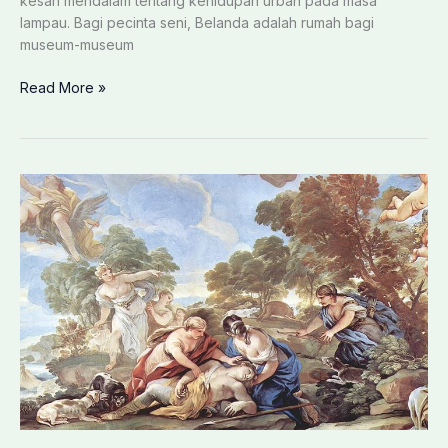
kesan mendalam tentang kehidupan urban pada masa
lampau. Bagi pecinta seni, Belanda adalah rumah bagi
museum-museum
Seni
Read More »
Budaya
Papua:
Cerita
dari
Benda
Sejarah
yang
Tersisa