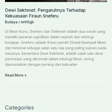
Dewi Sekhmet: Pengaruhnya Terhadap
Kekuasaan Firaun Sneferu
Budaya
/
mnh5gb
Di Mesir Kuno, Sneferu dan Sekhmet adalah dua sosok yang
memiliki peranan signifikan dalam sejarah dan mitologi
kerajaan. Sneferu adalah firaun pendiri Dinasti Keempat Mesir
dan terkenal sebagai salah satu raja yang paling sukses pada
masanya. Sementara Dewi Sekhmet, adalah salah satu dewi
permulaan yang dihormati dalam mitologi Mesir, sering
diasosiasikan dengan perang dan kekuatan
Dewi
Read More »
Sekhmet:
Pengaruhnya
Terhadap
Kekuasaan
Firaun
Categories
Sneferu