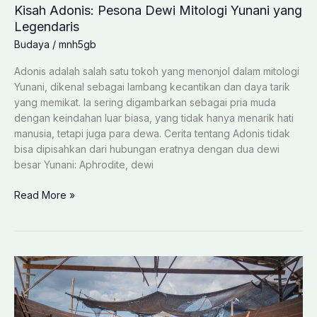
Kisah Adonis: Pesona Dewi Mitologi Yunani yang
Legendaris
Budaya
/
mnh5gb
Adonis adalah salah satu tokoh yang menonjol dalam mitologi
Yunani, dikenal sebagai lambang kecantikan dan daya tarik
yang memikat. Ia sering digambarkan sebagai pria muda
dengan keindahan luar biasa, yang tidak hanya menarik hati
manusia, tetapi juga para dewa. Cerita tentang Adonis tidak
bisa dipisahkan dari hubungan eratnya dengan dua dewi
besar Yunani: Aphrodite, dewi
Kisah
Read More »
Adonis:
Pesona
Dewi
Mitologi
Yunani
yang
Legendaris