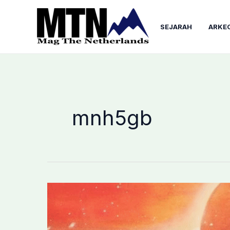
Lewati
ke
SEJARAH
ARKE
konten
mnh5gb