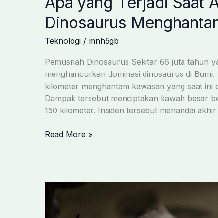
Apa yang Terjadi Saat 
Dinosaurus Menghanta
Teknologi
/
mnh5gb
Pemusnah Dinosaurus Sekitar 66 juta tahun ya
menghancurkan dominasi dinosaurus di Bumi. S
kilometer menghantam kawasan yang saat ini 
Dampak tersebut menciptakan kawah besar ber
150 kilometer. Insiden tersebut menandai akhir
Apa
Read More »
yang
Terjadi
Saat
Asteroid
Pemusnah
Dinosaurus