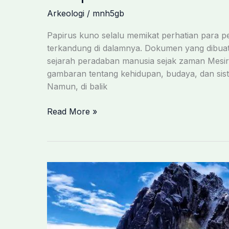
Arkeologi
/
mnh5gb
Papirus kuno selalu memikat perhatian para pen
terkandung di dalamnya. Dokumen yang dibuat d
sejarah peradaban manusia sejak zaman Mesir 
gambaran tentang kehidupan, budaya, dan siste
Namun, di balik
Papirus
Read More »
Kuno:
Fakta
Mengejutkan
tentang
Penipuan
dan
Perbudakan