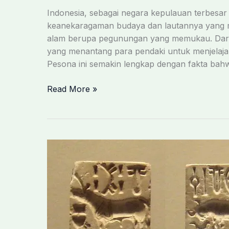
Indonesia, sebagai negara kepulauan terbesar 
keanekaragaman budaya dan lautannya yang 
alam berupa pegunungan yang memukau. Dari 
yang menantang para pendaki untuk menjelajah
Pesona ini semakin lengkap dengan fakta bah
Termasuk
Read More »
Carstensz
Pyramid,
Ini
7
Puncak
Tertinggi
di
Indonesia