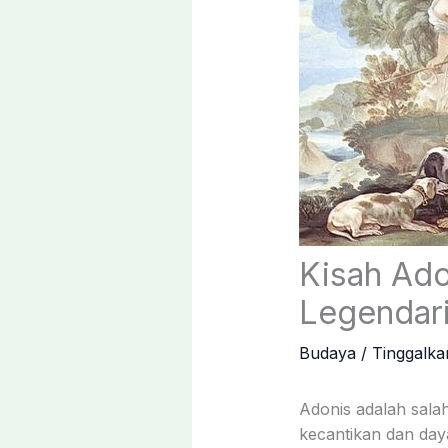
Kisah Ado
Legendar
Budaya
/
Tinggalk
Adonis adalah sala
kecantikan dan day