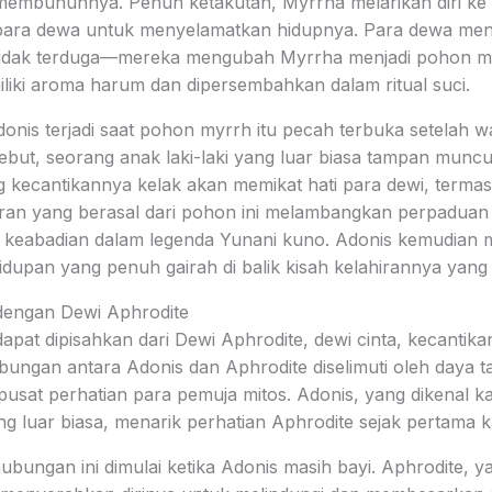
membunuhnya. Penuh ketakutan, Myrrha melarikan diri ke
ara dewa untuk menyelamatkan hidupnya. Para dewa me
tidak terduga—mereka mengubah Myrrha menjadi pohon m
iki aroma harum dan dipersembahkan dalam ritual suci.
onis terjadi saat pohon myrrh itu pecah terbuka setelah wa
but, seorang anak laki-laki yang luar biasa tampan muncul 
g kecantikannya kelak akan memikat hati para dewi, terma
ran yang berasal dari pohon ini melambangkan perpaduan 
keabadian dalam legenda Yunani kuno. Adonis kemudian m
dupan yang penuh gairah di balik kisah kelahirannya yang t
engan Dewi Aphrodite
dapat dipisahkan dari Dewi Aphrodite, dewi cinta, kecantik
bungan antara Adonis dan Aphrodite diselimuti oleh daya ta
pusat perhatian para pemuja mitos. Adonis, yang dikenal k
luar biasa, menarik perhatian Aphrodite sejak pertama kal
bungan ini dimulai ketika Adonis masih bayi. Aphrodite, y