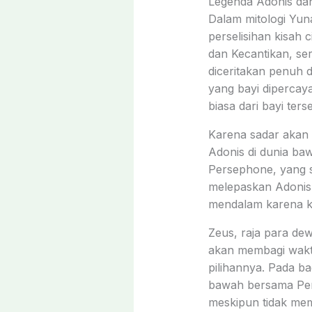
Legenda Adonis dan
Dalam mitologi Yuna
perselisihan kisah 
dan Kecantikan, se
diceritakan penuh d
yang bayi dipercay
biasa dari bayi ters
Karena sadar akan
Adonis di dunia baw
Persephone, yang s
melepaskan Adonis 
mendalam karena ke
Zeus, raja para de
akan membagi waktu
pilihannya. Pada ba
bawah bersama Per
meskipun tidak me