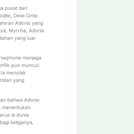
a pusat dari
odite, Dewi Cinta
lahiran Adonis yang
unya, Myrrha, Adonis
ndahan yang luar
rsephone menjaga
onflik pun muncul.
 Ia menolak
mitan yang
kan bahwa Adonis
as menentukan
arus di dunia
agi ketiganya,