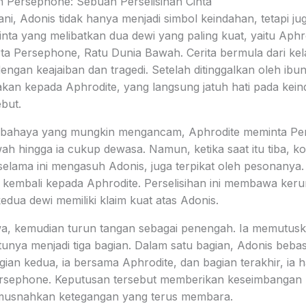
 Persephone: Sebuah Perselisihan Cinta
ni, Adonis tidak hanya menjadi simbol keindahan, tetapi jug
cinta yang melibatkan dua dewi yang paling kuat, yaitu Aphr
rta Persephone, Ratu Dunia Bawah. Cerita bermula dari ke
engan keajaiban dan tragedi. Setelah ditinggalkan oleh ib
akan kepada Aphrodite, yang langsung jatuh hati pada kei
ebut.
 bahaya yang mungkin mengancam, Aphrodite meminta Pe
ah hingga ia cukup dewasa. Namun, ketika saat itu tiba, k
elama ini mengasuh Adonis, juga terpikat oleh pesonanya.
kembali kepada Aphrodite. Perselisihan ini membawa keru
dua dewi memiliki klaim kuat atas Adonis.
wa, kemudian turun tangan sebagai penengah. Ia memutus
nya menjadi tiga bagian. Dalam satu bagian, Adonis beb
gian kedua, ia bersama Aphrodite, dan bagian terakhir, ia h
sephone. Keputusan tersebut memberikan keseimbangan b
musnahkan ketegangan yang terus membara.