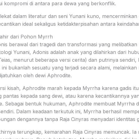
ui kompromi di antara para dewa yang berkonflik.
ekat dalam literatur dan seni Yunani kuno, mencerminkan
antikan ideal sekaligus ketidakterpisahan antara keindaha
Lahir dari Pohon Myrrh
nis berawal dari tragedi dan transformasi yang melibatkan
ologi Yunani, Adonis adalah anak yang dilahirkan dari hub
Teias, menurut beberapa versi cerita) dan putrinya sendiri,
ni bukanlah sesuatu yang terjadi secara alami, melainkan
ijatuhkan oleh dewi Aphrodite.
si kisah, Aphrodite marah kepada Myrrha karena gadis it
 pantas kepada sang dewi, atau karena kecantikannya ya
te. Sebagai bentuk hukuman, Aphrodite membuat Myrrha di
endiri. Dalam keadaan terkutuk ini, Myrrha berhasil mem
ngan dengannya tanpa Raja Cinyras menyadari identitas ga
 akhirnya terungkap, kemarahan Raja Cinyras memuncak. Ia 