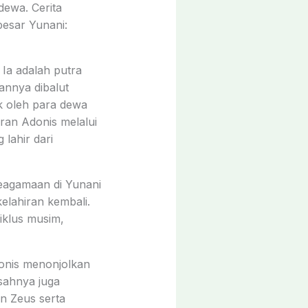
dewa. Cerita
besar Yunani:
 Ia adalah putra
annya dibalut
k oleh para dewa
ran Adonis melalui
 lahir dari
keagamaan di Yunani
kelahiran kembali.
iklus musim,
donis menonjolkan
isahnya juga
an Zeus serta