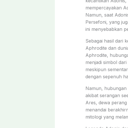
kecantikan Adonis,
mempercayakan Adon
Namun, saat Adoni
Persefoni, yang ju
ini menyebabkan per
Sebagai hasil dari
Aphrodite dan dun
Aphrodite, hubunga
menjadi simbol da
meskipun sementar
dengan sepenuh hat
Namun, hubungan ini
akibat serangan see
Ares, dewa perang 
menandai berakhirn
mitologi yang mela