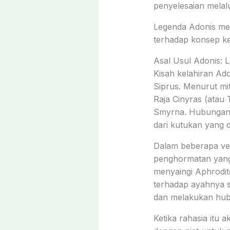
penyelesaian melal
Legenda Adonis mel
terhadap konsep kec
Asal Usul Adonis: 
Kisah kelahiran Ado
Siprus. Menurut mit
Raja Cinyras (atau 
Smyrna. Hubungan i
dari kutukan yang d
Dalam beberapa ver
penghormatan yang
menyaingi Aphrodi
terhadap ayahnya s
dan melakukan hubu
Ketika rahasia itu