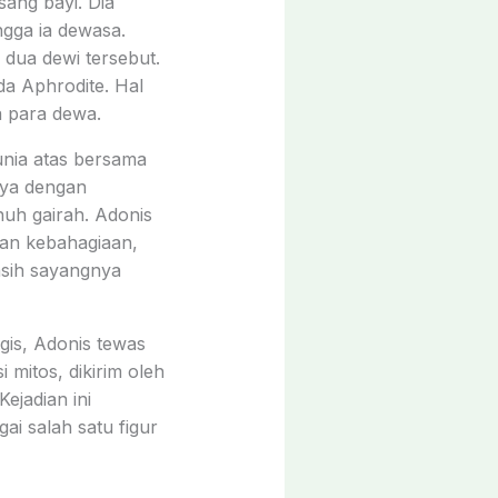
ang bayi. Dia
gga ia dewasa.
dua dewi tersebut.
a Aphrodite. Hal
a para dewa.
unia atas bersama
nya dengan
nuh gairah. Adonis
an kebahagiaan,
asih sayangnya
gis, Adonis tewas
mitos, dikirim oleh
jadian ini
i salah satu figur