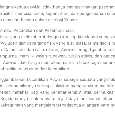
ngan kedua dewi ini tidak hanya memperlihatkan pesonany
tradiktif manusia: cinta, kepemilikan, dan pengorbanan di
a atas dan bawah dalam mitologi Yunani.
 Simbol Kecantikan dan Kesempurnaan
igur yang melekat erat dengan konsep keindahan sempurna
wujudan dari daya tarik fisik yang luar biasa, ia menjadi si
an. Dalam seni dan sastra kuno, Adonis sering digambarkan
sempurna, memiliki wajah rupawan, tubuh atletis, dan panc
n Adonis tidak hanya memukau manusia tetapi juga menarik
hrodite, dewi cinta dan kecantikan.
nggambarkan kecantikan Adonis sebagai sesuatu yang mel
ah, penampilannya sering dilukiskan menggunakan metafora
kar, matahari pagi yang bersinar lembut, atau permukaan
 Keindahannya tidak hanya menjadi daya tarik visual tetap
kekaguman yang mendalam terhadapnya di antara para m