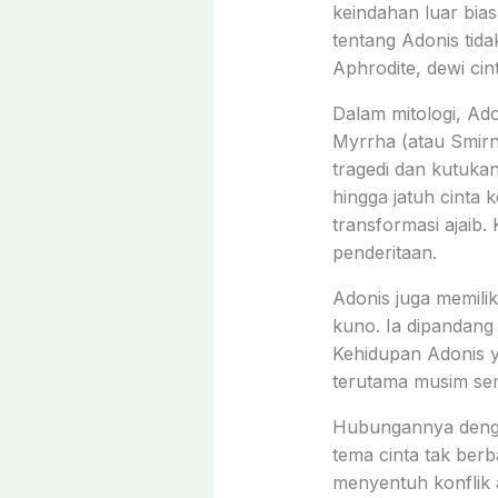
keindahan luar bias
tentang Adonis tid
Aphrodite, dewi ci
Dalam mitologi, Ado
Myrrha (atau Smirn
tragedi dan kutuka
hingga jatuh cinta
transformasi ajaib. 
penderitaan.
Adonis juga memili
kuno. Ia dipandang 
Kehidupan Adonis y
terutama musim se
Hubungannya dengan
tema cinta tak ber
menyentuh konflik 