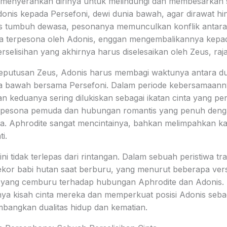
 menyerahkan dirinya untuk melindungi dan membesarkan s
is kepada Persefoni, dewi dunia bawah, agar dirawat hin
s tumbuh dewasa, pesonanya memunculkan konflik antara 
ga terpesona oleh Adonis, enggan mengembalikannya kepad
selisihan yang akhirnya harus diselesaikan oleh Zeus, raj
 keputusan Zeus, Adonis harus membagi waktunya antara d
ia bawah bersama Persefoni. Dalam periode kebersamaan
n keduanya sering dilukiskan sebagai ikatan cinta yang pe
ri pesona pemuda dan hubungan romantis yang penuh deng
a. Aphrodite sangat mencintainya, bahkan melimpahkan k
i.
 tidak terlepas dari rintangan. Dalam sebuah peristiwa tra
kor babi hutan saat berburu, yang menurut beberapa versi 
yang cemburu terhadap hubungan Aphrodite dan Adonis. Ke
ya kisah cinta mereka dan memperkuat posisi Adonis sebaga
mbangkan dualitas hidup dan kematian.