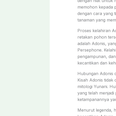
dengan niat untuk 
memohon kepada p
dengan cara yang 
tanaman yang memil
Proses kelahiran Ad
retakan pohon terse
adalah Adonis, yan
Persephone. Kelahi
pengampunan, dan 
kecantikan dan kehi
Hubungan Adonis d
Kisah Adonis tidak 
mitologi Yunani. Hu
yang telah menjadi 
ketampanannya yang 
Menurut legenda, hu