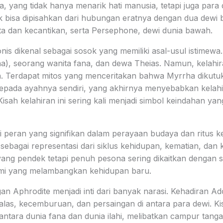
a, yang tidak hanya menarik hati manusia, tetapi juga para 
ak bisa dipisahkan dari hubungan eratnya dengan dua dewi 
nta dan kecantikan, serta Persephone, dewi dunia bawah.
nis dikenal sebagai sosok yang memiliki asal-usul istimewa.
a), seorang wanita fana, dan dewa Theias. Namun, kelahir
n. Terdapat mitos yang menceritakan bahwa Myrrha dikutu
 kepada ayahnya sendiri, yang akhirnya menyebabkan kelahi
Kisah kelahiran ini sering kali menjadi simbol keindahan yang
ki peran yang signifikan dalam perayaan budaya dan ritus 
sebagai representasi dari siklus kehidupan, kematian, dan 
ang pendek tetapi penuh pesona sering dikaitkan dengan s
mi yang melambangkan kehidupan baru.
 Aphrodite menjadi inti dari banyak narasi. Kehadiran A
balas, kecemburuan, dan persaingan di antara para dewi. K
antara dunia fana dan dunia ilahi, melibatkan campur tang