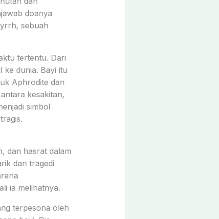
 hutan dan
njawab doanya
yrrh, sebuah
ktu tertentu. Dari
ke dunia. Bayi itu
suk Aphrodite dan
antara kesakitan,
enjadi simbol
ragis.
an, dan hasrat dalam
rik dan tragedi
arena
i ia melihatnya.
ang terpesona oleh