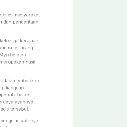
 obsesi masyarakat
n dan penderitaan.
 keluarga kerajaan
ungan terlarang
 Myrrha atau
 merupakan hasil
u tidak memberikan
ng dianggap
penuhi hasrat
perdaya ayahnya
dis tersebut.
mengejar putrinya