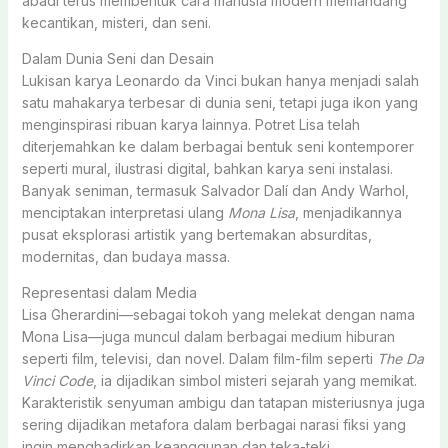
abadi terus membentuk cara manusia modern memandang
kecantikan, misteri, dan seni.
Dalam Dunia Seni dan Desain
Lukisan karya Leonardo da Vinci bukan hanya menjadi salah
satu mahakarya terbesar di dunia seni, tetapi juga ikon yang
menginspirasi ribuan karya lainnya. Potret Lisa telah
diterjemahkan ke dalam berbagai bentuk seni kontemporer
seperti mural, ilustrasi digital, bahkan karya seni instalasi.
Banyak seniman, termasuk Salvador Dalí dan Andy Warhol,
menciptakan interpretasi ulang
Mona Lisa
, menjadikannya
pusat eksplorasi artistik yang bertemakan absurditas,
modernitas, dan budaya massa.
Representasi dalam Media
Lisa Gherardini—sebagai tokoh yang melekat dengan nama
Mona Lisa—juga muncul dalam berbagai medium hiburan
seperti film, televisi, dan novel. Dalam film-film seperti
The Da
Vinci Code
, ia dijadikan simbol misteri sejarah yang memikat.
Karakteristik senyuman ambigu dan tatapan misteriusnya juga
sering dijadikan metafora dalam berbagai narasi fiksi yang
ingin menghadirkan keanggunan dan teka-teki.