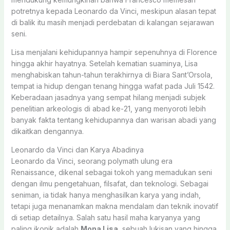
potretnya kepada Leonardo da Vinci, meskipun alasan tepat
di balik itu masih menjadi perdebatan di kalangan sejarawan
seni.
Lisa menjalani kehidupannya hampir sepenuhnya di Florence
hingga akhir hayatnya. Setelah kematian suaminya, Lisa
menghabiskan tahun-tahun terakhirnya di Biara Sant’Orsola,
tempat ia hidup dengan tenang hingga wafat pada Juli 1542.
Keberadaan jasadnya yang sempat hilang menjadi subjek
penelitian arkeologis di abad ke-21, yang menyoroti lebih
banyak fakta tentang kehidupannya dan warisan abadi yang
dikaitkan dengannya.
Leonardo da Vinci dan Karya Abadinya
Leonardo da Vinci, seorang polymath ulung era
Renaissance, dikenal sebagai tokoh yang memadukan seni
dengan ilmu pengetahuan, filsafat, dan teknologi. Sebagai
seniman, ia tidak hanya menghasilkan karya yang indah,
tetapi juga menanamkan makna mendalam dan teknik inovatif
di setiap detailnya. Salah satu hasil maha karyanya yang
paling ikonik adalah
Mona Lisa
, sebuah lukisan yang hingga