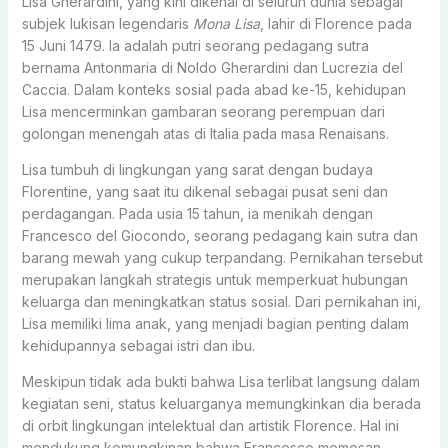
Lisa Gherardini, yang kini dikenal di seluruh dunia sebagai
subjek lukisan legendaris
Mona Lisa
, lahir di Florence pada
15 Juni 1479. Ia adalah putri seorang pedagang sutra
bernama Antonmaria di Noldo Gherardini dan Lucrezia del
Caccia. Dalam konteks sosial pada abad ke-15, kehidupan
Lisa mencerminkan gambaran seorang perempuan dari
golongan menengah atas di Italia pada masa Renaisans.
Lisa tumbuh di lingkungan yang sarat dengan budaya
Florentine, yang saat itu dikenal sebagai pusat seni dan
perdagangan. Pada usia 15 tahun, ia menikah dengan
Francesco del Giocondo, seorang pedagang kain sutra dan
barang mewah yang cukup terpandang. Pernikahan tersebut
merupakan langkah strategis untuk memperkuat hubungan
keluarga dan meningkatkan status sosial. Dari pernikahan ini,
Lisa memiliki lima anak, yang menjadi bagian penting dalam
kehidupannya sebagai istri dan ibu.
Meskipun tidak ada bukti bahwa Lisa terlibat langsung dalam
kegiatan seni, status keluarganya memungkinkan dia berada
di orbit lingkungan intelektual dan artistik Florence. Hal ini
mendukung kemungkinan bahwa Francesco memesan