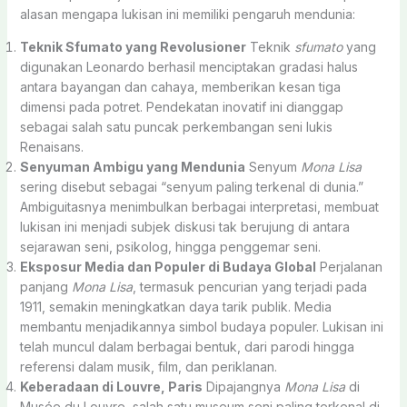
alasan mengapa lukisan ini memiliki pengaruh mendunia:
Teknik Sfumato yang Revolusioner
Teknik
sfumato
yang
digunakan Leonardo berhasil menciptakan gradasi halus
antara bayangan dan cahaya, memberikan kesan tiga
dimensi pada potret. Pendekatan inovatif ini dianggap
sebagai salah satu puncak perkembangan seni lukis
Renaisans.
Senyuman Ambigu yang Mendunia
Senyum
Mona Lisa
sering disebut sebagai “senyum paling terkenal di dunia.”
Ambiguitasnya menimbulkan berbagai interpretasi, membuat
lukisan ini menjadi subjek diskusi tak berujung di antara
sejarawan seni, psikolog, hingga penggemar seni.
Eksposur Media dan Populer di Budaya Global
Perjalanan
panjang
Mona Lisa
, termasuk pencurian yang terjadi pada
1911, semakin meningkatkan daya tarik publik. Media
membantu menjadikannya simbol budaya populer. Lukisan ini
telah muncul dalam berbagai bentuk, dari parodi hingga
referensi dalam musik, film, dan periklanan.
Keberadaan di Louvre, Paris
Dipajangnya
Mona Lisa
di
Musée du Louvre, salah satu museum seni paling terkenal di