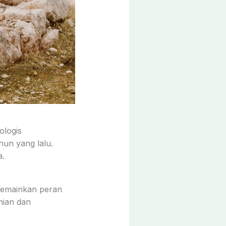
ologis
hun yang lalu.
a.
 memainkan peran
nian dan