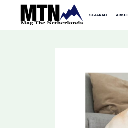
Lewati
ke
SEJARAH
ARKE
konten