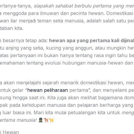
rtanya-tanya,
siapakah sahabat berbulu pertama yang me
lama menggoda para ilmuwan dan pecinta hewan. Domestikas
n liar menjadi teman setia manusia, adalah salah satu pe
aban kita.
 besarnya tetap ada:
hewan apa yang pertama kali dijina
u anjing yang setia, kucing yang anggun, atau mungkin hew
as pertanyaan ini bukan hanya tentang rasa ingin tahu bel
pemahaman tentang evolusi hubungan manusia-hewan da
kita akan menjelajahi sejarah menarik domestikasi hewan, me
untuk gelar “
hewan peliharaan
pertama”, dan menyelami pe
ung hingga saat ini. Kita juga akan melihat bagaimana dom
pak pada kehidupan manusia dan pelajaran berharga yang da
 luar biasa ini. Mari kita mulai petualangan kita untuk
meng
ertama manusia!
si Hewan