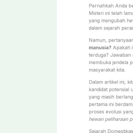
Pernahkah Anda be
Misteri ini telah 
yang mengubah hewa
dalam sejarah perad
Namun, pertanyaan
manusia?
Apakah it
terduga? Jawaban at
membuka jendela 
masyarakat kita.
Dalam artikel ini, 
kandidat potensial 
yang masih berlangs
pertama ini berdam
proses evolusi yang
hewan peliharaan p
Sejarah Domestika