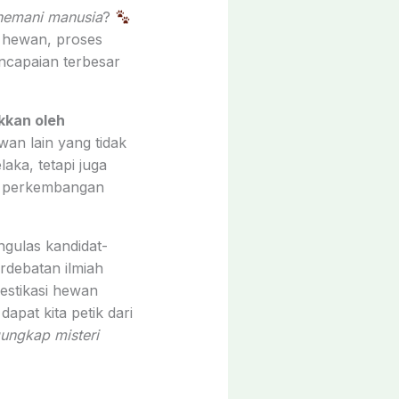
nemani manusia
?
i hewan, proses
ncapaian terbesar
kkan oleh
an lain yang tidak
aka, tetapi juga
n perkembangan
ngulas kandidat-
rdebatan ilmiah
estikasi hewan
pat kita petik dari
ungkap misteri