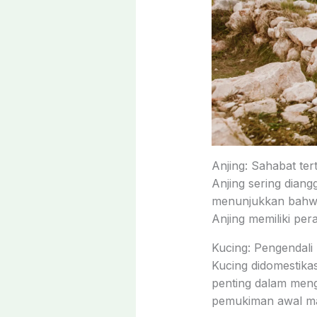
Anjing: Sahabat te
Anjing sering dian
menunjukkan bahwa d
Anjing memiliki pe
Kucing: Pengendali
Kucing didomestika
penting dalam meng
pemukiman awal ma