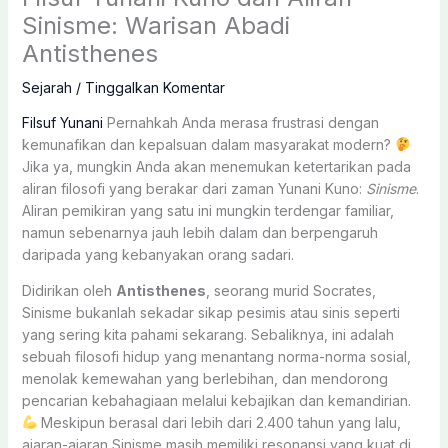
Sinisme: Warisan Abadi
Antisthenes
Sejarah
/
Tinggalkan Komentar
Filsuf Yunani
Pernahkah Anda merasa frustrasi dengan
kemunafikan dan kepalsuan dalam masyarakat modern?
Jika ya, mungkin Anda akan menemukan ketertarikan pada
aliran filosofi yang berakar dari zaman Yunani Kuno:
Sinisme
.
Aliran pemikiran yang satu ini mungkin terdengar familiar,
namun sebenarnya jauh lebih dalam dan berpengaruh
daripada yang kebanyakan orang sadari.
Didirikan oleh
Antisthenes
, seorang murid Socrates,
Sinisme bukanlah sekadar sikap pesimis atau sinis seperti
yang sering kita pahami sekarang. Sebaliknya, ini adalah
sebuah filosofi hidup yang menantang norma-norma sosial,
menolak kemewahan yang berlebihan, dan mendorong
pencarian kebahagiaan melalui kebajikan dan kemandirian.
Meskipun berasal dari lebih dari 2.400 tahun yang lalu,
ajaran-ajaran Sinisme masih memiliki resonansi yang kuat di