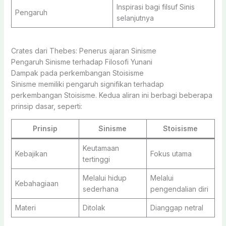
Inspirasi bagi filsuf Sinis
Pengaruh
selanjutnya
Crates dari Thebes: Penerus ajaran Sinisme
Pengaruh Sinisme terhadap Filosofi Yunani
Dampak pada perkembangan Stoisisme
Sinisme memiliki pengaruh signifikan terhadap
perkembangan Stoisisme. Kedua aliran ini berbagi beberapa
prinsip dasar, seperti:
Prinsip
Sinisme
Stoisisme
Keutamaan
Kebajikan
Fokus utama
tertinggi
Melalui hidup
Melalui
Kebahagiaan
sederhana
pengendalian diri
Materi
Ditolak
Dianggap netral